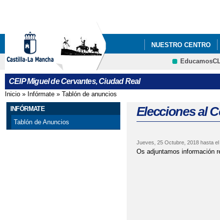
Pa
co
pri
NUESTRO CENTRO
EducamosC
ATENCIÓN A LA COM
CRFP
CEIP Miguel de Cervantes, Ciudad Real
Inicio
»
Infórmate
»
Tablón de anuncios
Se encuentra usted aquí
Elecciones al 
INFÓRMATE
Tablón de Anuncios
Jueves, 25 Octubre, 2018
hasta e
Os adjuntamos información re