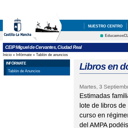
Pa
co
pri
NUESTRO CENTRO
EducamosC
ATENCIÓN A LA COM
CRFP
CEIP Miguel de Cervantes, Ciudad Real
Inicio
»
Infórmate
»
Tablón de anuncios
Se encuentra usted aquí
INFÓRMATE
Libros en d
Tablón de Anuncios
Martes, 3 Septiemb
Estimadas famili
lote de libros d
curso en régime
del AMPA podéis 