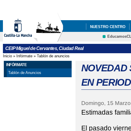
Pa
co
pri
NUESTRO CENTRO
EducamosC
ATENCIÓN A LA COM
CRFP
CEIP Miguel de Cervantes, Ciudad Real
Inicio
»
Infórmate
»
Tablón de anuncios
Se encuentra usted aquí
INFÓRMATE
NOVEDAD 
Tablón de Anuncios
EN PERIO
Domingo, 15 Marzo
Estimadas famili
El pasado vierne