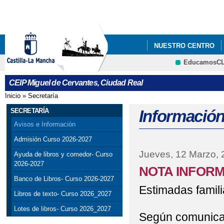
Pa
co
pri
NUESTRO CENTRO
EducamosC
ATENCIÓN A LA COM
CRFP
CEIP Miguel de Cervantes, Ciudad Real
Inicio
»
Secretaría
Se encuentra usted aquí
SECRETARÍA
Información
Avisos e Información
Admisión Curso 2026-2027
Jueves, 12 Marzo, 
Ayuda de libros y comedor- Curso
2026-2027
NOTA INFORM
Banco de Libros- Curso 2026-2027
Estimadas famil
Libros de texto- Curso 2026_2027
Lotes de libros- Curso 2026_2027
Según comunicad