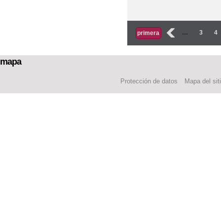
Páginas
‹
…
3
4
primera
mapa
Protección de datos
Mapa del sit