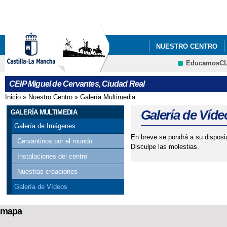
Pa
co
pri
NUESTRO CENTRO
EducamosC
ATENCIÓN A LA COM
CRFP
CEIP Miguel de Cervantes, Ciudad Real
Inicio
»
Nuestro Centro
»
Galería Multimedia
Se encuentra usted aquí
Galería de Víde
GALERÍA MULTIMEDIA
Galería de Imágenes
En breve se pondrá a su disposi
Cervantinos por el mundo
Disculpe las molestias.
Instalaciones del centro
Nuestras creaciones
Galería de Vídeos
mapa