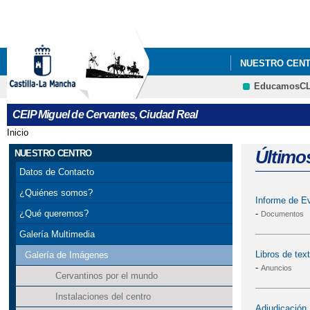
NUESTRO CEN
EducamosC
CEIP Miguel de Cervantes, Ciudad Real
Inicio
Se encuentra usted aquí
Último
NUESTRO CENTRO
Datos de Contacto
¿Quiénes somos?
Informe de Ev
-
¿Qué queremos?
Documentos
Galería Multimedia
Libros de tex
Galería de Imágenes
-
Anuncios
Cervantinos por el mundo
Instalaciones del centro
Adjudicación 