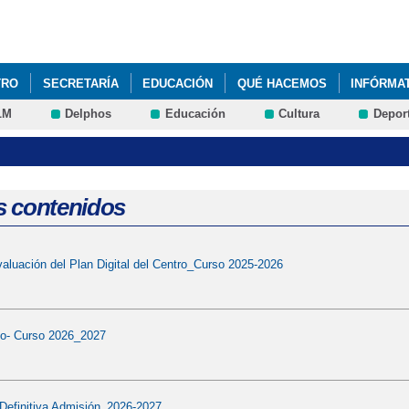
Pasar al
contenido
principal
TRO
SECRETARÍA
EDUCACIÓN
QUÉ HACEMOS
INFÓRMA
LM
Delphos
Educación
Cultura
Depor
s contenidos
aluación del Plan Digital del Centro_Curso 2025-2026
to- Curso 2026_2027
Definitiva Admisión_2026-2027