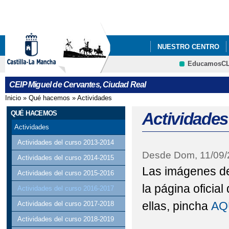
Pa
co
pri
NUESTRO CENTRO
EducamosC
ATENCIÓN A LA COM
CRFP
CEIP Miguel de Cervantes, Ciudad Real
Inicio
»
Qué hacemos
»
Actividades
Se encuentra usted aquí
QUÉ HACEMOS
Actividades
Actividades
Actividades del curso 2013-2014
Desde
Dom, 11/09
Actividades del curso 2014-2015
Las imágenes de 
Actividades del curso 2015-2016
la página oficia
Actividades del curso 2016-2017
ellas, pincha
AQ
Actividades del curso 2017-2018
Actividades del curso 2018-2019