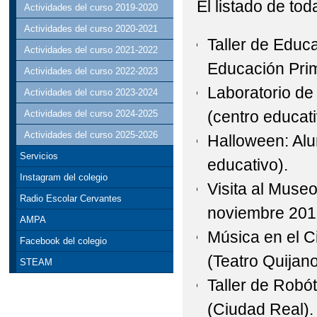
El listado de tod
Actividades del curso 2019-2020
Actividades del curso 2020-2021
Taller de Educ
Actividades del curso 2021-2022
Educación Prim
Actividades del curso 2022-2023
Laboratorio de
Actividades del curso 2023-2024
(centro educati
Actividades del curso 2024-2025
Actividades del curso 2025-2026
Halloween: Alu
Servicios
educativo).
Instagram del colegio
Visita al Museo
Radio Escolar Cervantes
noviembre 201
AMPA
Música en el C
Facebook del colegio
(Teatro Quijan
STEAM
Taller de Robó
(Ciudad Real).